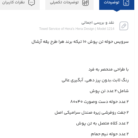
توضیحات
توضیحات تکمیلی
نظرات کاربران
نقد و بررسی اجمالی
Towel Service of Hera's Hera Design | Model 1214
سرویس حوله تن پوش ۱۰ تیکه برند هرا طرح یقه آرشال
با طراحی منحصر به فرد
رنگ ثابت.بدون پرز دهی. آبگیری عالی
شامل:۲ عدد تن پوش
۲ عدد حوله دست وصورت ۴۰*۸۰
۲ جفت روفرشی زیره صندل سرامیکی اصل
۲ عدد کلاه متصل به تن پوش
۲ عدد حوله نیم حمام