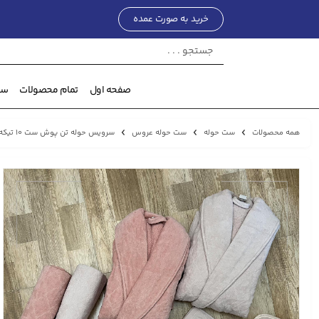
خرید به صورت عمده
صفحه اول
تمام محصولات
ست
همه محصولات
ست حوله
ست حوله عروس
سرویس حوله تن پوش ست ۱۰ تیکه طرح یقه آرشال برند هرا | مدل 1214