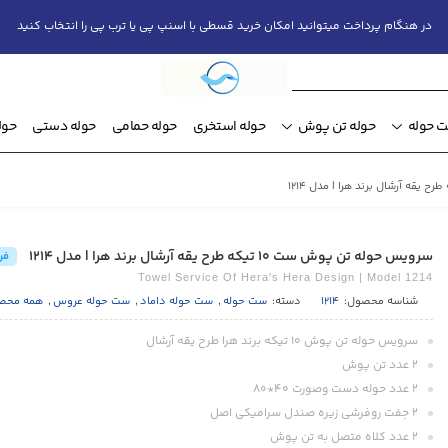
در هنگام پرداخت میتوانید امکان خرید قسطی با اسنپ پی یا ترب پی را انتخاب کنید
 حوله
حوله تن پوش
حوله استخری
حوله حمامی
حوله دستی
حول
سرویس حوله تن پوش ست ۱۰ تیکه طرح یقه آرشال برند هرا | مدل 1214
فر
Towel Service Of Hera's Hera Design | Model 1214
شناسه محصول:
1214
دسته:
ست حوله
,
ست حوله داماد
,
ست حوله عروس
,
همه محص
سرویس حوله تن پوش ۱۰ تیکه برند هرا طرح یقه آرشال
۲ عدد تن پوش
۲ عدد حوله دست وصورت ۴۰*۸۰
۲ جفت روفرشی زیره صندل سرامیکی اصل
۲ عدد کلاه متصل به تن پوش