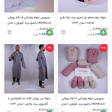
حوله نيم حمام نخ بامبو برند ترك طرح
سرویس حوله وارداتی ۵ تكه رويالی
varol | مدل 1143
[ROYALLI] بامبو برند كوتون | مدل
1232
۹,۵۰۰,۰۰۰
۲,۳۵۰,۰۰۰
۶,۹۹۰,۰۰۰
۱,۸۹۰,۰۰۰
تومان
تومان
+
9%
27%
سرویس حوله وارداتی ۱۱ تكه رويالی
حوله تن پوش كلاه دار اقتصادی با
[ROYALLI] بامبو برند كوتون | مدل
گلدوزی برند ياتاش | مدل 1031
1233
۴,۴۰۰,۰۰۰
۱۹,۰۰۰,۰۰۰