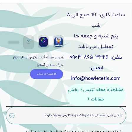
ساعت کاری: 10 صبح الی ۸
شب
پنج شنبه و جمعه ها
تعطیل می باشد
تلفن: ۳۳۲۶ ۸۶۵ ۰۹۰۳
آدرس فروشگاه مرکزی: آستارا ، بازار
بزرگ ساحلی آستارا
ایمیل:
لوکیشن در نشان
info@howletetis.com
مشاهده مجله تتیس ( بخش
مقالات )
امکان خرید قسطی محصولات حوله تتیس وجود دارد؟