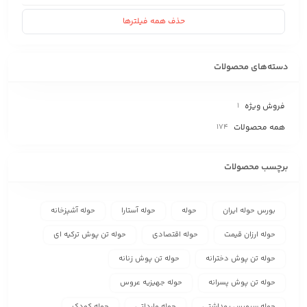
حذف همه فیلترها
دسته‌های محصولات
فروش ویژه
1
همه محصولات
174
برچسب محصولات
بورس حوله ایران
حوله
حوله آستارا
حوله آشپزخانه
حوله ارزان قیمت
حوله اقتصادی
حوله تن پوش ترکیه ای
حوله تن پوش دخترانه
حوله تن پوش زنانه
حوله تن پوش پسرانه
حوله جهیزیه عروس
حوله سرویس بهداشتی
حوله وارداتی
حوله کودک