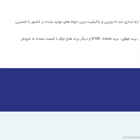
 راه اندازی شد تا برترین و باکیفیت ترین حوله های تولید شده در کشور با کمترین
، برند
جولی
، برند
Liusa
،
D’OR
و دیگر برند های
ترک
با قیمت عمده به فروش
یرفته می شود.
و خریدی لذت بخش برایتان رقم بخورد.
ای فروش حوله در کشور باشیم.
ده تا امروزه شاهد وجود انواع مختلف حوله در بازار باشیم. هر یک از
انواع حوله
هم
ی است که انسان آن را به دور خود می پیچد. حوله را میتوان در دسته‌بندی وسایل
‌بندی خاص خود هستند و شامل مجموعه ای از حوله ها می شوند. کاربرد این حوله
ختلف نظیر روبان و.. برای زیباسازی هر چه بیشتر این مدل حوله استفاده کنند.