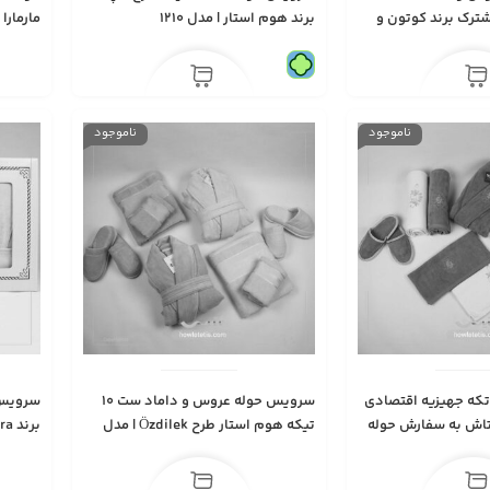
ترک برند کوتون و
برند هوم استار | مدل 1210
مارمارا | 
ناموجود
ناموجود
رویس حوله 10 تكه جهیزيه اقتصادی
سرویس حوله عروس‌ و داماد ست 10
اتاش به سفارش حوله
تیکه هوم استار طرح Özdilek | مدل
برند kayra طرح بلیندا | مدل 1226
1228