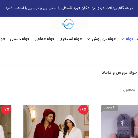
در هنگام پرداخت میتوانید امکان خرید قسطی با اسنپ پی یا ترب پی را انتخاب کنید
 حوله
حوله تن پوش
حوله استخری
حوله حمامی
حوله دستی
حول
وله عروس و داماد
⚜️مخمل
27%
29%