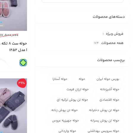
دسته‌های محصولات
فروش ویژه
1
۱۷,۵۰۰,۰۰۰
همه محصولات
174
حوله ست
| مدل 1252
برچسب محصولات
بورس حوله ایران
حوله
حوله آستارا
29%
حوله آشپزخانه
حوله ارزان قیمت
حوله اقتصادی
حوله تن پوش ترکیه ای
حوله تن پوش دخترانه
حوله تن پوش زنانه
حوله تن پوش پسرانه
حوله جهیزیه عروس
حوله سرویس بهداشتی
حوله وارداتی