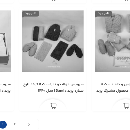
ناموجود
ناموجود
سرویس حوله عروس‌ و داماد ست ۱۱
سرویس حوله دو نفره ست ۱۱ تیکه طرح
 محصول مشترک برند
ستاره برند Damla | مدل 1220
برند Damla | مدل 1218
1222
1
2