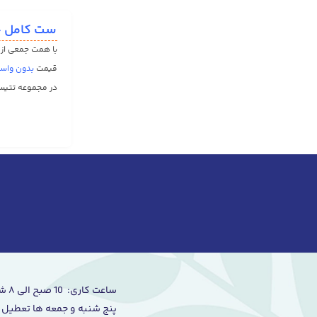
ست كامل ح
با همت جمعی از ت
قیمت
بدون واس
در مجموعه تتیس 
میرسد.
تمامی محصولات ت
تلاش
تتیس
بر ا
از همکاران و تو
حوله، یکی از پرک
کاربردهای خاص خو
شخصی و خصوصی ق
حوله عروس و دام
یکی از انواع خا
ساعت کاری: 10 صبح الی ۸ شب
که برای جهیزیه ع
پنج شنبه و جمعه ها تعطیل 