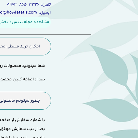
حوله های عروس و
تلفن: ۳۳۲۶ ۸۶۵ ۰۹۰۳
ایمیل: info@howletetis.com
مشاهده مجله تتیس ( بخش 
امکان خرید قسطی محص
شما میتونید محصولات رو
بعد از اضافه کردن محصول
چطور میتونم محصولی ک
با شماره سفارش از صفحه 
بعد از ثبت سفارش موفق و
داده می شود.
و یا با شم