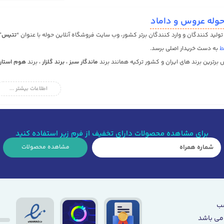
وله عروس و داماد
ولید کنندگان و وارد کنندگان برتر کشور، وب سایت فروشگاه آنلاین حوله با عنوان “
تتیس
”
ط
به دست خریدار اصلی برسد.
برترین برند های ایران و کشور ترکیه همانند برند
ماندگار سبز
،
برند گلزار
، برند
هوم استار
اطلاعات بیشتر ...
تیس دارای گارانتی اصالت و کیفیت کالا بوده و در صورت هر گونه مشکل مرجوعی کالا پذ
ین است که سفارشات شما در سریع ترین زمان در هر کجای ایران که هستید به دستتان برسد 
لید کنندگان برتر کشور هم دعوت به همکاری میکنیم تا در بستر وب سایت تتیس، مرجعی بر
اربردترین وسایلی است که در خانه مورد استفاده قرار می گیرد. استفاده زیاد از حوله سبب ش
برای مشاهده محصولات دارای تخفیف از فرم زیر استفاده کنید
د را دارند. واژه حوله به معنای ابزاری است که انسان را در بر میگیرد. به بیانی بهتر ابزار
مشاهده محصولات
رارداد که از آن برای خشک کردن صورت و بدن استفاده می شود.
اد
ص حوله است که معمولاً به‌صورت ست طراحی می شود. حوله های عروس و داماد دارای دسته
روس است، سبب شده تا این حوله تزئین بیشتری داشته باشند و تولیدکنندگان از ابزارهای م
می باشد