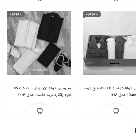
ناموجود
ناموجود
سرویس حوله دونفره ۱۱ تیکه طرح چوب
سرویس حوله تن پوش ست ۸ تیکه
طرح ژاکارد برند دانتلا | مدل 1213