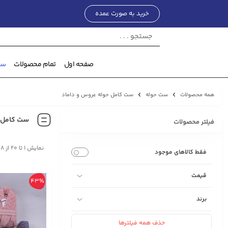
خرید به صورت عمده
صفحه اول
تمام محصولات
ست
همه محصولات
ست حوله
ست كامل حوله عروس و داماد
ست كامل ح
فیلتر محصولات
نمایش 1 تا 20 از 28 محصول
فقط کالاهای موجود
قیمت
43%
برند
حذف همه فیلترها