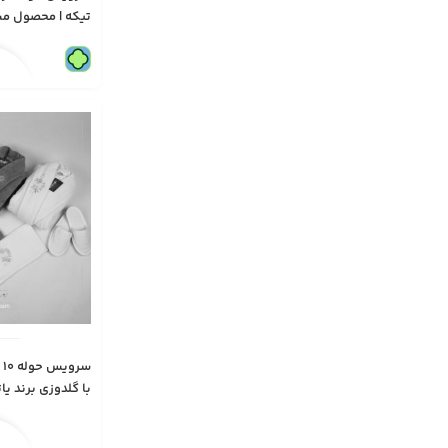
تیکه | محصول مش
جولی | مدل 1211
س
با گلدوزی برند ي
تتيس | مدل 1230