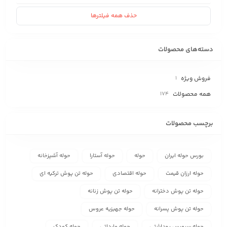
حذف همه فیلترها
دسته‌های محصولات
فروش ویژه
1
همه محصولات
174
برچسب محصولات
بورس حوله ایران
حوله
حوله آستارا
حوله آشپزخانه
حوله ارزان قیمت
حوله اقتصادی
حوله تن پوش ترکیه ای
حوله تن پوش دخترانه
حوله تن پوش زنانه
حوله تن پوش پسرانه
حوله جهیزیه عروس
حوله سرویس بهداشتی
حوله وارداتی
حوله کودک