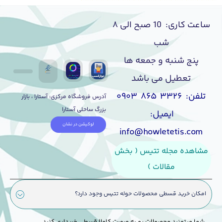
ساعت کاری: 10 صبح الی ۸
شب
پنج شنبه و جمعه ها
تعطیل می باشد
تلفن: ۳۳۲۶ ۸۶۵ ۰۹۰۳
آدرس فروشگاه مرکزی: آستارا ، بازار
بزرگ ساحلی آستارا
ایمیل:
لوکیشن در نشان
info@howletetis.com
مشاهده مجله تتیس ( بخش
مقالات )
امکان خرید قسطی محصولات حوله تتیس وجود دارد؟