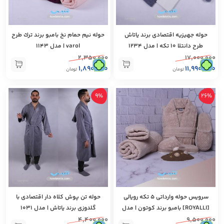
حوله جهیزيه اقتصادی برند ياتاش
حوله نيم حمام نخ بامبو برند ترك طرح
طرح دانتلا 10 تكه | مدل 1234
varol | مدل 1143
۲,۳۵۰,۰۰۰
۱۷,۰۰۰,۰۰۰
۱,۸۹۰,۰۰۰
۱۱,۹۹۰,۰۰۰
تومان
تومان
+
+
9%
26%
سرویس حوله وارداتی ۵ تكه رويالی
حوله تن پوش كلاه دار اقتصادی با
[ROYALLI] بامبو برند كوتون | مدل
گلدوزی برند ياتاش | مدل 1031
1232
۴,۴۰۰,۰۰۰
۹,۵۰۰,۰۰۰