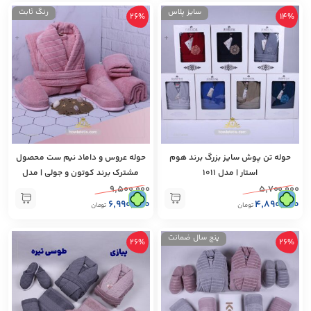
سایز پلاس
رنگ‌ ثابت
26%
14%
+
+
حوله تن پوش سایز بزرگ برند هوم
حوله عروس‌ و داماد نیم ست محصول
استار | مدل 1011
مشترک برند کوتون و جولی | مدل
1212
۹,۵۰۰,۰۰۰
۵,۷۰۰,۰۰۰
۶,۹۹۰,۰۰۰
۴,۸۹۰,۰۰۰
تومان
تومان
پنج سال ضمانت
26%
26%