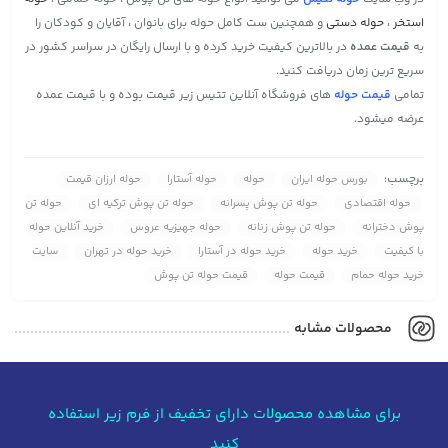
استخر
،
حوله دستی
و همچنین ست کامل حوله برای بانوان ، آقایان و کودکان را
به
قیمت عمده
در بالاترین کیفیت خرید کرده و با ارسال رایگان در سراسر کشور در
سریع ترین زمان دریافت کنید.
تمامی
قیمت حوله
های فروشگاه آنلاین تتیس زیر قیمت بوده و با قیمت عمده
عرضه میشود.
برچسب:
بورس حوله ایران
حوله
حوله آستارا
حوله ارزان قیمت
حوله اقتصادی
حوله تن پوش پسرانه
حوله تن پوش ترکیه ای
حوله تن
پوش دخترانه
حوله تن پوش زنانه
حوله جهیزیه عروس
خرید آنلاین حوله
با کیفیت
خرید حوله
خرید حوله در آستارا
خرید حوله در تهران
سایت
خرید حوله حمام
قیمت حوله
قیمت حوله تن پوش
محصولات مشابه
برای مشاهده محصولات دارای تخفیف از فرم زیر استفاده
کنید