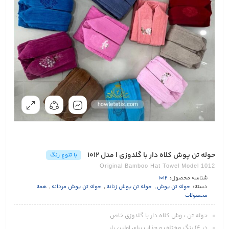
حوله تن پوش کلاه دار با گلدوزی | مدل 1012
با تنوع رنگ
Original Bamboo Hat Towel Model 1012
شناسه محصول:
1012
دسته:
حوله تن پوش
,
حوله تن پوش زنانه
,
حوله تن پوش مردانه
,
همه
محصولات
حوله تن پوش کلاه دار با گلدوزی خاص
در 14 رنگ مختلف و‌ جذاب برای اولین بار