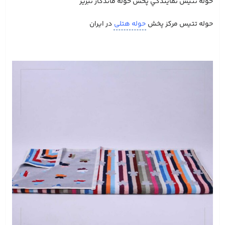
حوله تتيس نمايندگي پخش حوله ماندگار تبريز
حوله تتيس مركز پخش
حوله هتلی
در ايران