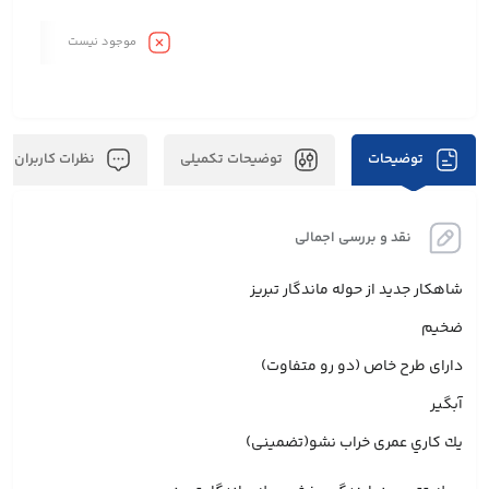
موجود نیست
توضیحات
توضیحات تکمیلی
نظرات کاربران
نقد و بررسی اجمالی
شاهكار جديد از حوله ماندگار تبريز
ضخيم
دارای طرح خاص (دو رو متفاوت)
آبگير
يك كاري عمری خراب نشو(تضمينی)