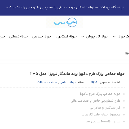
در هنگام پرداخت میتوانید امکان خرید قسطی با اسنپ پی یا ترب پی را انتخاب کنید
 حوله
حوله تن پوش
حوله استخری
حوله حمامی
حوله دستی
حول
حوله حمامی بزرگ طرح دكورا برند ماندگار تبريز | مدل 1135
شناسه محصول:
1135
دسته:
حوله حمامی
,
همه محصولات
حوله حمامی بزرگ طرح دكورا
طرح شطرنجی خاص با ضخامت عالی
كار سنگين و صادراتی
محصول حوله ماند گار تبريز
سایز 160*100 سانتی متر