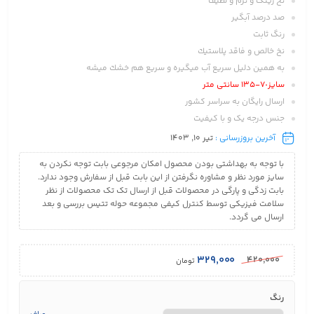
نخ رينگ و نرم و لطيف
صد درصد آبگير
رنگ ثابت
نخ خالص و فاقد پلاستيك
به همين دليل سريع آب ميگيره و سريع هم خشك ميشه
سايز٧٠-١٣٥ سانتی متر
ارسال رایگان به سراسر کشور
جنس درجه یک و با کیفیت
آخرین بروزرسانی :
تیر 10, 1403
با توجه به بهداشتی بودن محصول امکان مرجوعی بابت توجه نکردن به
سایز مورد نظر و مشاوره نگرفتن از این بابت قبل از سفارش وجود ندارد.
بابت زدگی و پارگی در محصولات قبل از ارسال تک تک محصولات از نظر
سلامت فیزیکی توسط کنترل کیفی مجموعه حوله تتیس بررسی و بعد
ارسال می گردد.
۳۲۹,۰۰۰
۴۲۰,۰۰۰
تومان
رنگ