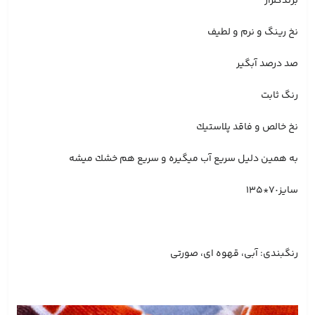
برندگلزار
نخ رينگ و نرم و لطيف
صد درصد آبگير
رنگ ثابت
نخ خالص و فاقد پلاستيك
به همين دليل سريع آب ميگيره و سريع هم خشك ميشه
سايز٧٠*١٣٥
رنگبندی: آبی، قهوه ای، صورتی