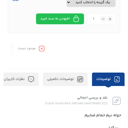
صاف
افزودن به سبد خرید
موجود نیست
توضیحات
توضیحات تکمیلی
نظرات کاربران
نقد و بررسی اجمالی
Golzar brand thick half bath towel Model 1112
حوله نيم حمام ضخيم