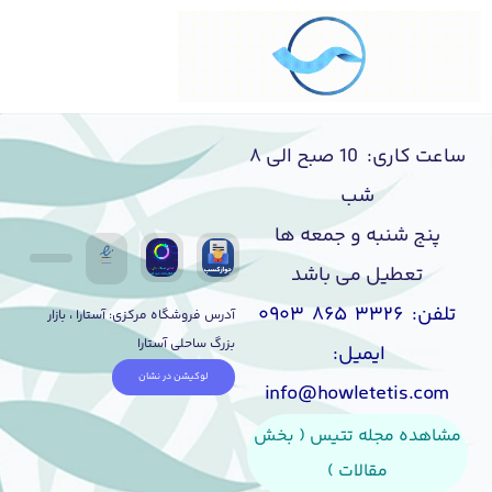
ساعت کاری: 10 صبح الی ۸
شب
پنج شنبه و جمعه ها
تعطیل می باشد
تلفن: ۳۳۲۶ ۸۶۵ ۰۹۰۳
آدرس فروشگاه مرکزی: آستارا ، بازار
بزرگ ساحلی آستارا
ایمیل:
لوکیشن در نشان
info@howletetis.com
مشاهده مجله تتیس ( بخش
مقالات )