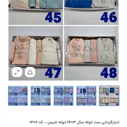
انبارگردانی ست حوله سال 1403 حوله تتیس – کد 1302