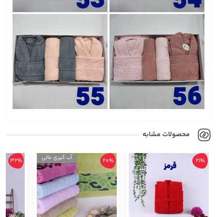
محصولات مشابه
+
آب گیری عالی
32%
20%
21%
+