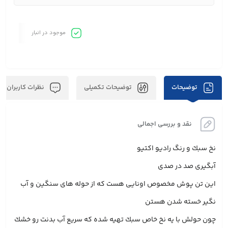
موجود در انبار
توضیحات
توضیحات تکمیلی
نظرات کاربران
نقد و بررسی اجمالی
نخ سبك و رنگ راديو اكتيو
آبگيری صد در صدی
اين تن پوش مخصوص اونايی هست كه از حوله های سنگين و آب
نگير خسته شدن هستن
چون حولش با يه نخ خاص سبك تهيه شده كه سريع آب بدنت رو خشك