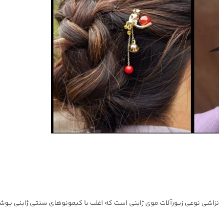
 کانزاشی نوعی زیورآلات موی ژاپنی است که اغلب با کیمونوهای سنتی ژاپنی پ